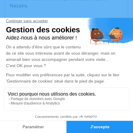
Nazaire.
Nous vous invitons à utiliser cet espace pour
laisser vos condoléances, partager des photos
souvenirs, une anecdote ou exprimer vos
pensées à travers des poèmes ou des textes. Cet
endroit est un lieu d'expression dédié à honorer la
mémoire d’Agnès ANTONIETTI.
Un service de plantation d’arbre hommage est
disponible ici
.
Je rends hommage
Cérémonie religieuse
8
lundi 21 juillet 2025 à 10h30
Faire-part
Hommages
Église Paroissiale de Sautron