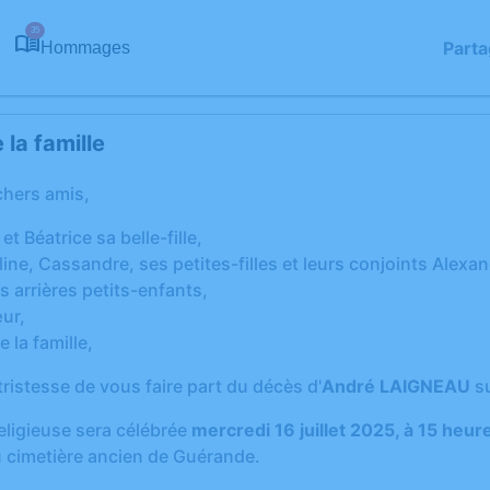
35
Parta
Hommages
la famille
chers amis,
 et Béatrice sa belle-fille,
ne, Cassandre, ses petites-filles et leurs conjoints Alexan
 arrières petits-enfants,
ur,
 la famille,
ristesse de vous faire part du décès d'
André LAIGNEAU
su
eligieuse sera célébrée
mercredi 16 juillet 2025, à 15 heur
u cimetière ancien de Guérande.