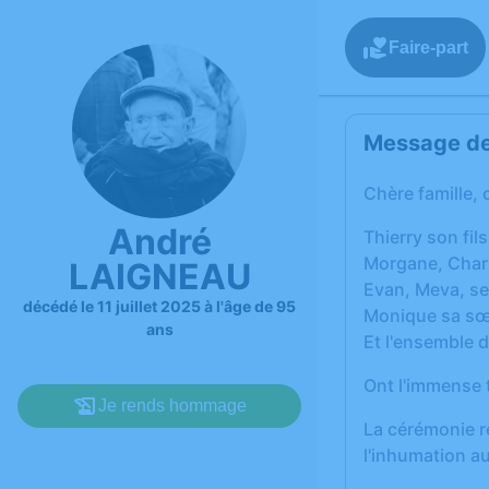
Faire-part
Message de 
Chère famille, 
André
Thierry son fils
Morgane, Charli
LAIGNEAU
Evan, Meva, ses
décédé le 11 juillet 2025 à l'âge de 95
Monique sa sœ
ans
Et l'ensemble de
Ont l'immense t
Je rends hommage
La cérémonie r
l'inhumation a