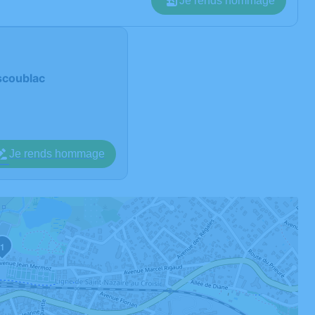
Je rends hommage
scoublac
Je rends hommage
1