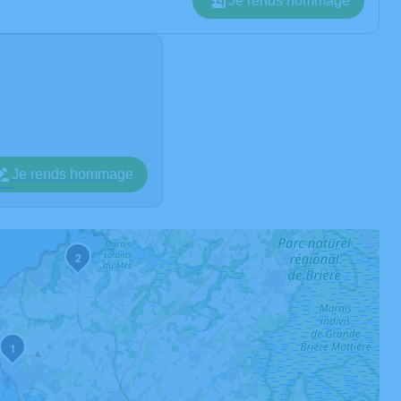
Je rends hommage
Je rends hommage
2
1