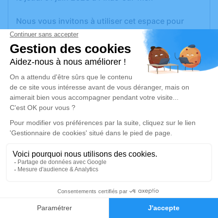
Nous vous invitons à utiliser cet espace pour
laisser vos condoléances, partager des photos
souvenirs, une anecdote ou exprimer vos
pensées à travers des poèmes ou des textes. Cet
endroit est un lieu d'expression dédié à honorer la
mémoire de Charles THOBIE.
Un service de plantation d’arbre hommage est
disponible ici
.
Je rends hommage
Cérémonie religieuse
mardi 06 juin 2023 à 14h30
14
Église de Piriac-sur-Mer
Faire-part
Hommages
Place de l'Église