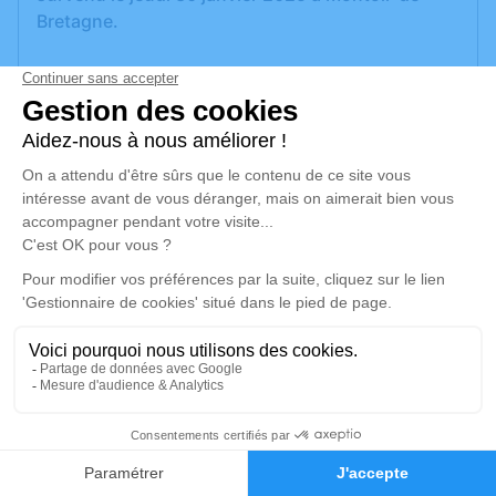
Bretagne.
Nous vous invitons à utiliser cet espace pour
laisser vos condoléances, partager des photos
souvenirs, une anecdote ou exprimer vos
pensées à travers des poèmes ou des textes. Cet
endroit est un lieu d'expression dédié à honorer la
mémoire de Dominique FAVRAIS.
Un service de plantation d’arbre hommage est
disponible ici
.
Je rends hommage
Cérémonie civile
2
jeudi 13 février 2025 à 09h00
Faire-part
Hommages
Crématorium de Saint-Nazaire