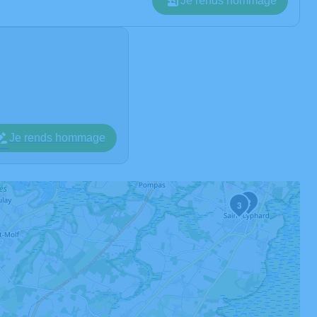
Je rends hommage
Je rends hommage
2
3