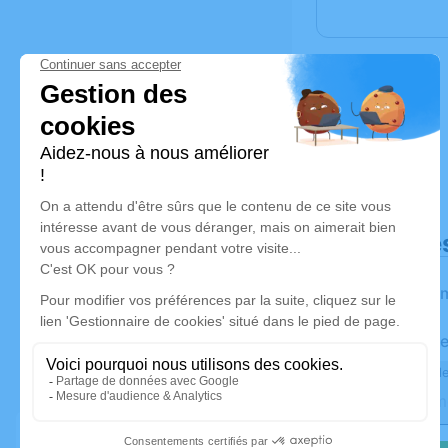
Déroulé de
Les infor
Activez une al
Recevoir une ale