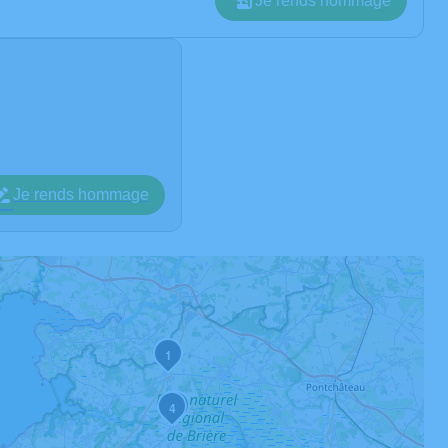
Je rends hommage
Je rends hommage
1
2
4