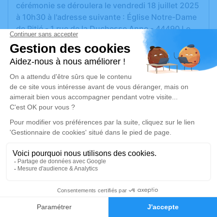
cérémonie se déroulera le vendredi 18 juillet 2025
à 10h30 à l'adresse suivante : Église Notre-Dame
de Pitié - 1 rue de la Duchesse Anne - 44490 Le
Croisic. Suivi de la cérémonie au crématorium de
St Nazaire à 14h.
Nous vous invitons à utiliser cet espace pour
laisser vos condoléances, partager des photos
souvenirs, une anecdote ou exprimer vos
pensées à travers des poèmes ou des textes. Cet
endroit est un lieu d'expression dédié à honorer la
mémoire de Gérard LOUIS.
Un service de plantation d’arbre hommage est
disponible ici
.
4
Je rends hommage
Faire-part
Hommages