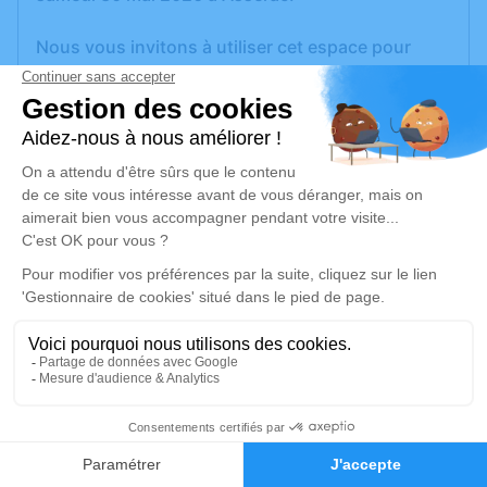
Nous vous invitons à utiliser cet espace pour
laisser vos condoléances, partager des photos
souvenirs, une anecdote ou exprimer vos
pensées à travers des poèmes ou des textes. Cet
endroit est un lieu d'expression dédié à honorer la
mémoire d’Henri LOGODIN.
Un service de plantation d’arbre hommage est
disponible ici
.
Je rends hommage
Cérémonie religieuse
vendredi 05 juin 2026 à 10h30
1
Église Paroissiale d'Assérac
Faire-part
Hommages
44410 Assérac