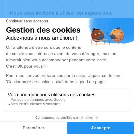
Nous vous invitons à utiliser cet espace pour
laisser vos condoléances, partager des photos
souvenirs, une anecdote ou exprimer vos
pensées à travers des poèmes ou des textes. Cet
endroit est un lieu d'expression dédié à honorer la
mémoire de Jacqueline PAGER.
Un service de plantation d’arbre hommage est
disponible ici
.
Je rends hommage
Cérémonie religieuse
samedi 06 janvier 2024 à 14h30
1
Saint-Pierre d'Escoublac de La Baule-
Faire-part
Hommages
Escoublac