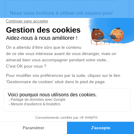
Nous vous invitons à utiliser cet espace pour
laisser vos condoléances, partager des photos
souvenirs, une anecdote ou exprimer vos
pensées à travers des poèmes ou des textes. Cet
endroit est un lieu d'expression dédié à honorer la
mémoire de Jacques DUBREUIL.
Un service de plantation d’arbre hommage est
disponible ici
.
Je rends hommage
Cérémonie civile
mercredi 26 février 2025 à 13h00
2
Crématorium de Saint-Nazaire
Faire-part
Hommages
Route de la Fontaine Tuaud