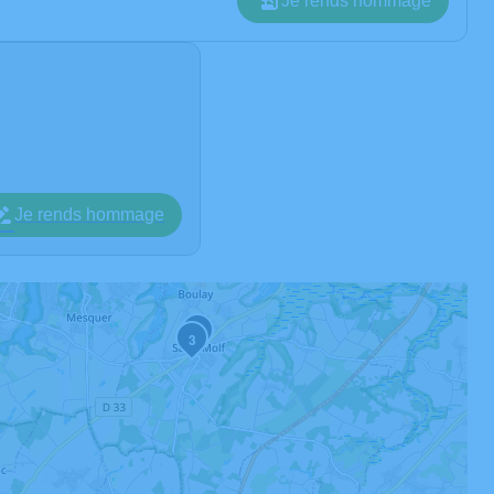
Je rends hommage
Je rends hommage
2
3