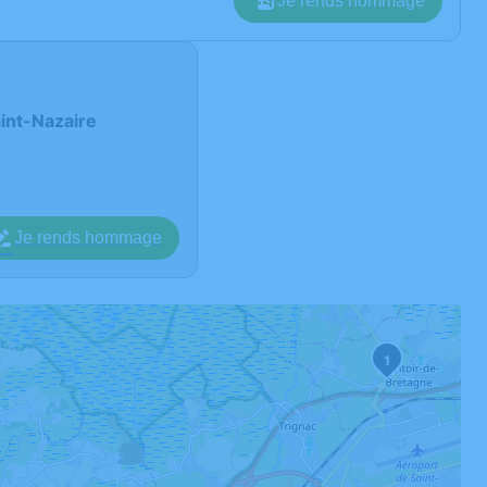
Je rends hommage
aint-Nazaire
Je rends hommage
1