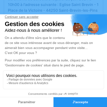
10h00 à l'adresse suivante : Eglise Saint Brevin - 1
Place de la Victoire - 44250 Saint-Brevin-les-Pins
suivie de l'inhumation au cimetière paysager de
Guérande.
Cet espace privé est destiné à recueillir vos
condoléances ou le souvenir d’un moment passé.
Un service de plantation d’arbre hommage est
disponible ici
.
Je rends hommage
Cérémonie religieuse
jeudi 20 juin 2024 à 10h00
1
Eglise Saint Brevin de Saint-Brevin-les-Pins
Faire-part
Hommages
1 Place de la Victoire