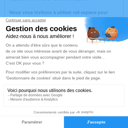
Nous vous invitons à utiliser cet espace pour
laisser vos condoléances, partager des photos
souvenirs, une anecdote ou exprimer vos
pensées à travers des poèmes ou des textes. Cet
endroit est un lieu d'expression dédié à honorer la
mémoire de Lucette MERLET.
Un service de plantation d’arbre hommage est
disponible ici
.
Je rends hommage
Cérémonie civile
vendredi 07 juin 2024 à 14h00
1
Crématorium de Saint-Nazaire
Faire-part
Hommages
Route de la Fontaine Tuaud