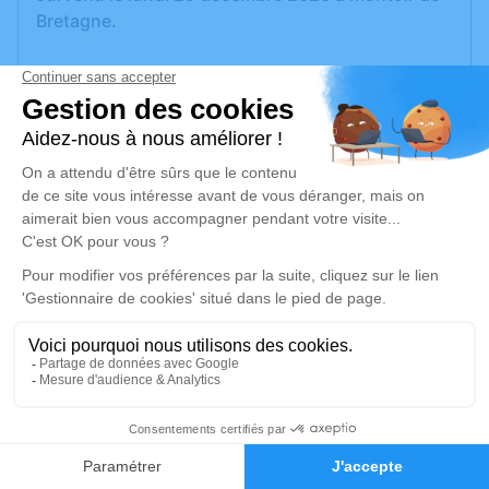
Bretagne.
Nous vous invitons à utiliser cet espace pour
laisser vos condoléances, partager des photos
souvenirs, une anecdote ou exprimer vos
pensées à travers des poèmes ou des textes. Cet
endroit est un lieu d'expression dédié à honorer la
mémoire de Manuel RACINOUX.
Un service de plantation d’arbre hommage est
disponible ici
.
Je rends hommage
Cérémonie civile
1
jeudi 28 décembre 2023 à 14h30
Faire-part
Hommages
Cimetière Paysager de Montoir-de-