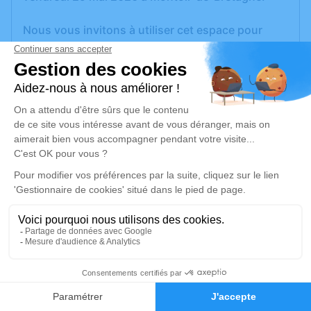
Nous vous invitons à utiliser cet espace pour
laisser vos condoléances, partager des photos
souvenirs, une anecdote ou exprimer vos
pensées à travers des poèmes ou des textes. Cet
endroit est un lieu d'expression dédié à honorer la
mémoire de Marcel PERRIN.
Un service de plantation d’arbre hommage est
disponible ici
.
Je rends hommage
Cérémonie religieuse
mercredi 03 juin 2026 à 14h30
1
Église Saint-Martin de Donges
Faire-part
Hommages
18, Rue Saint-Martin