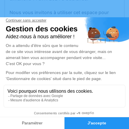
Nous vous invitons à utiliser cet espace pour
laisser vos condoléances, partager des photos
souvenirs, une anecdote ou exprimer vos
pensées à travers des poèmes ou des textes. Cet
endroit est un lieu d'expression dédié à honorer la
mémoire de Marie LE RAY.
Un service de plantation d’arbre hommage est
disponible ici
.
Je rends hommage
Cérémonie religieuse
mercredi 17 avril 2024 à 15h00
5
Église de Trescalan de La Turballe
Faire-part
Hommages
12, Rue de l'Église