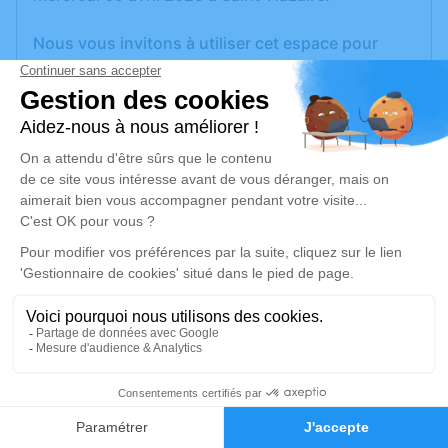
Nous vous invitons à utiliser cet espace pour
laisser vos condoléances, partager des photos
souvenirs, une anecdote ou exprimer vos
pensées à travers des poèmes ou des textes. Cet
endroit est un lieu d'expression dédié à honorer la
mémoire de Martine BIZIEN.
Un service de plantation d’arbre hommage est
disponible ici
.
Je rends hommage
Cérémonie civile
lundi 14 avril 2025 à 17h00
35
Crématorium de Saint-Nazaire
Faire-part
Hommages
Route de la Fontaine Tuaud