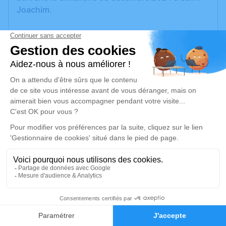
Joachim.
Nous vous invitons à utiliser cet espace pour
laisser vos condoléances, partager des photos
souvenirs, une anecdote ou exprimer vos
pensées à travers des poèmes ou des textes. Cet
endroit est un lieu d'expression dédié à honorer la
mémoire de Maryvonne ROCUET.
Un service de plantation d’arbre hommage est
disponible ici
.
Je rends hommage
Cérémonie civile
4
vendredi 13 décembre 2024 à 12h00
Faire-part
Hommages
Crématorium de Saint-Nazaire