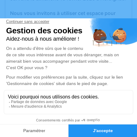
Nous vous invitons à utiliser cet espace pour
laisser vos condoléances, partager des photos
souvenirs, une anecdote ou exprimer vos
pensées à travers des poèmes ou des textes. Cet
endroit est un lieu d'expression dédié à honorer la
mémoire de Maurice LECORNO.
Un service de plantation d’arbre hommage est
disponible ici
.
Je rends hommage
Cérémonie religieuse
jeudi 19 février 2026 à 14h30
2
Eglise de Saint Benoit d'Herbignac
Faire-part
Hommages
Centre ville herbignac