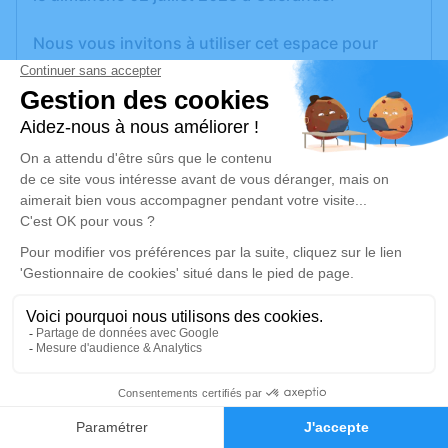
Nous vous invitons à utiliser cet espace pour
laisser vos condoléances, partager des photos
souvenirs, une anecdote ou exprimer vos
pensées à travers des poèmes ou des textes. Cet
endroit est un lieu d'expression dédié à honorer la
mémoire de Michel GINESTE.
Un service de plantation d’arbre hommage est
disponible ici
.
Je rends hommage
Cérémonie religieuse
lundi 10 juillet 2023 à 14h00
1
Église de Trescalan de La Turballe
Faire-part
Hommages
12, Rue de l'Église