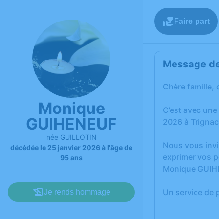
Faire-part
Message de 
Chère famille, 
Monique
C’est avec une
GUIHENEUF
2026 à Trignac
née GUILLOTIN
Nous vous invi
décédée le 25 janvier 2026 à l'âge de
exprimer vos p
95 ans
Monique GUIH
Un service de 
Je rends hommage