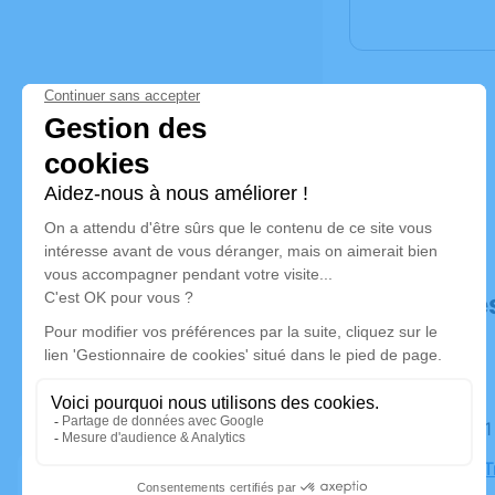
Déroulé de
Le jeudi 
Église de T