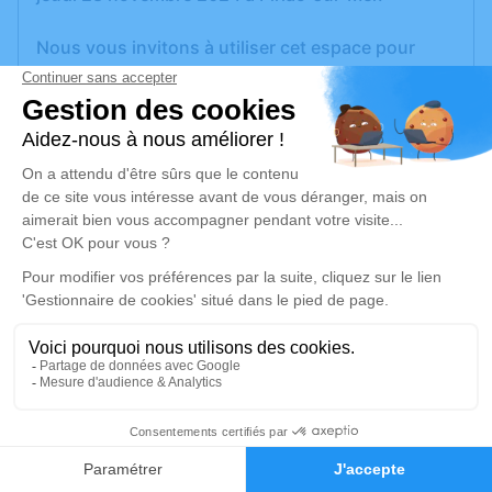
Nous vous invitons à utiliser cet espace pour
laisser vos condoléances, partager des photos
souvenirs, une anecdote ou exprimer vos
pensées à travers des poèmes ou des textes. Cet
endroit est un lieu d'expression dédié à honorer la
mémoire de Nicole THOBIE.
Un service de plantation d’arbre hommage est
disponible ici
.
Je rends hommage
Cérémonie religieuse
mardi 03 décembre 2024 à 10h30
2
Église de Piriac-sur-Mer
Faire-part
Hommages
Place de l'Église