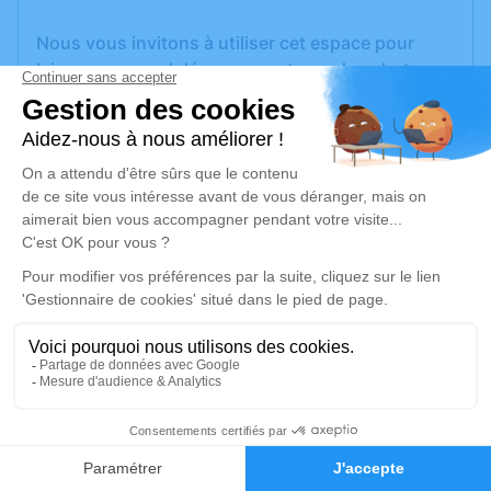
Nous vous invitons à utiliser cet espace pour
laisser vos condoléances, partager des photos
souvenirs, une anecdote ou exprimer vos
pensées à travers des poèmes ou des textes. Cet
endroit est un lieu d'expression dédié à honorer la
mémoire de Thérèse DAVID.
Un service de plantation d’arbre hommage est
disponible ici
.
Je rends hommage
Cérémonie religieuse
jeudi 30 mars 2023 à 10h00
1
Église Saint-Hilaire d'Assérac
Place Olivier Guichard
Faire-part
Hommages
44410 Assérac