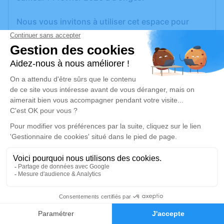
Nous vous invitons à utiliser cet espace pour
laisser vos condoléances, partager des photos
souvenirs, une anecdote ou exprimer vos
pensées à travers des poèmes ou des textes. Cet
endroit est un lieu d'expression dédié à honorer la
mémoire de Yannick NAEL.
Un service de plantation d’arbre hommage est
disponible ici
.
Je rends hommage
Cérémonie civile
mardi 24 février 2026 à 12h00
1
Crématorium de Saint-Nazaire
Faire-part
Hommages
Route de la Fontaine Tuaud