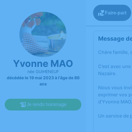
Faire-part
Message de 
Chère famille, 
Yvonne MAO
C’est avec une
née GUIHENEUF
Nazaire.
décédée le 19 mai 2023 à l'âge de 86
ans
Nous vous invi
exprimer vos p
d’Yvonne MAO
Je rends hommage
Un service de 