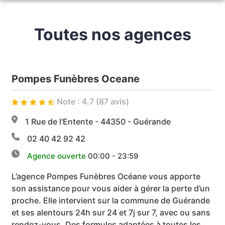
NOS SERVICES
Toutes nos agences
MARBRERIE OCÉANE
ORGANISER DES OBSÈQUES
NOS AGENCES
PRÉVOIR SES OBSÈQUES
Pompes Funèbres Oceane
NOS CHAMBRES FUNERAIRES
GUÉRANDE
SERVICES AUX FAMILLES
ESPACES HOMMAGES
Note : 4.7 (87 avis)
GUÉRANDE
HERBIGNAC
1 Rue de l'Entente - 44350 - Guérande
DÉVIS IMMÉDIAT
HERBIGNAC
LA TURBALLE
02 40 42 92 42
LA TURBALLE
POULIGUEN
Agence ouverte
00:00 - 23:59
L’agence Pompes Funèbres Océane vous apporte
MONTOIR-DE-BRETAGNE
SAINT-NAZAIRE
son assistance pour vous aider à gérer la perte d’un
proche. Elle intervient sur la commune de Guérande
MONTOIR-DE-BRETAGNE
et ses alentours 24h sur 24 et 7j sur 7, avec ou sans
rendez-vous. Des formules adaptées à toutes les