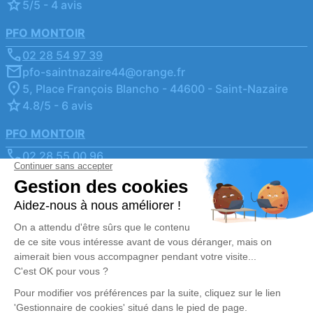
5/5 - 4 avis
PFO MONTOIR
02 28 54 97 39
pfo-saintnazaire44@orange.fr
5, Place François Blancho - 44600 - Saint-Nazaire
4.8/5 - 6 avis
PFO MONTOIR
02 28 55 00 96
pfo-montoir@orange.fr
9 Rue Jules Verne - 44550 - Montoir-de-Bretagne
4.8/5 - 72 avis
Nos Services
Liens utiles
Organiser des obsèques2
Avis de décès
Monuments funéraires
Demande de rendez-vous
en agence
Services aux familles
Nos réseaux sociaux