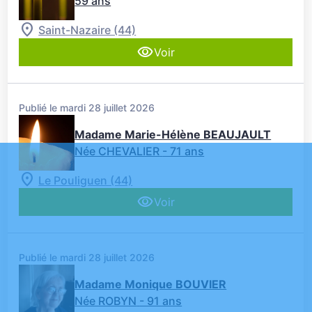
59 ans
Saint-Nazaire (44)
Voir
Publié le mardi 28 juillet 2026
Madame Marie-Hélène BEAUJAULT
Née CHEVALIER
- 71 ans
Le Pouliguen (44)
Voir
Publié le mardi 28 juillet 2026
Madame Monique BOUVIER
Née ROBYN
- 91 ans