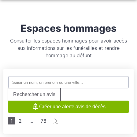
NOS SERVICES
MARBRERIE OCÉANE
ORGANISER DES OBSÈQUES
Espaces hommages
NOS AGENCES
PRÉVOIR SES OBSÈQUES
Consulter les espaces hommages pour avoir accès
aux informations sur les funérailles et rendre
NOS CHAMBRES FUNERAIRES
GUÉRANDE
SERVICES AUX FAMILLES
hommage au défunt
ESPACES HOMMAGES
GUÉRANDE
HERBIGNAC
DÉVIS IMMÉDIAT
HERBIGNAC
LA TURBALLE
LA TURBALLE
POULIGUEN
Rechercher un avis
Créer une alerte avis de décès
MONTOIR-DE-BRETAGNE
SAINT-NAZAIRE
1
2
…
78
MONTOIR-DE-BRETAGNE