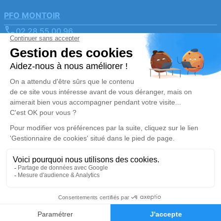
PFO MONTOIR
02 28 55 00 96
pfo-montoir@orange.fr
9 Rue Jules Verne - 44550 - Montoir-de-Bretagne
4.8/5 - 72 avis
Nos Services
Liens utiles
Organiser des obsèques2
Avis de décès
Monuments funéraires
Demande de rendez-vous
en agence
Services aux familles
Nos réseaux sociaux
Mentions légales
Politique de traitement des données personnelles
Politique d’utilisation des cookies
Gestionnaire de cookies
Zone d'intervention
Réalisation et référencement par