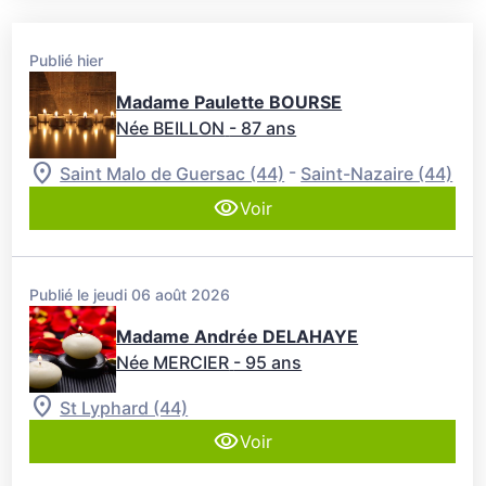
Publié hier
Madame Paulette BOURSE
Née BEILLON
- 87 ans
-
Saint Malo de Guersac (44)
Saint-Nazaire (44)
Voir
Publié le jeudi 06 août 2026
Madame Andrée DELAHAYE
Née MERCIER
- 95 ans
St Lyphard (44)
Voir