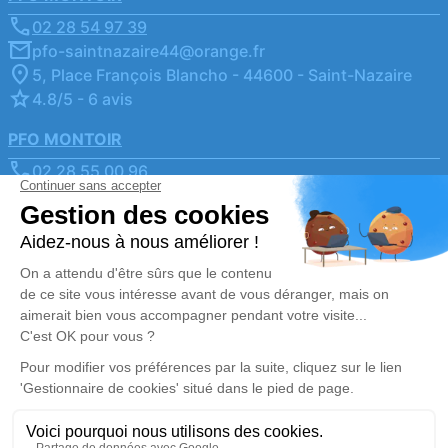
02 28 54 97 39
pfo-saintnazaire44@orange.fr
5, Place François Blancho - 44600 - Saint-Nazaire
4.8/5 - 6 avis
PFO MONTOIR
02 28 55 00 96
pfo-montoir@orange.fr
9 Rue Jules Verne - 44550 - Montoir-de-Bretagne
4.8/5 - 72 avis
Nos Services
Liens utiles
Organiser des obsèques2
Avis de décès
Monuments funéraires
Demande de rendez-vous
en agence
Services aux familles
Nos réseaux sociaux
Mentions légales
Politique de traitement des données personnelles