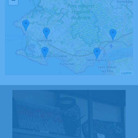
−
PFO MONTOIR
4.8/5
(6 avis)
02 28 54 97 39
5, Place François Blancho - 44600 - Saint-Nazaire
Leaflet