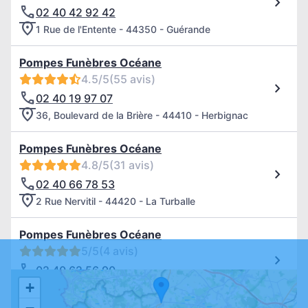
02 40 42 92 42
1 Rue de l'Entente - 44350 - Guérande
Pompes Funèbres Océane
4.5/5
(55 avis)
02 40 19 97 07
36, Boulevard de la Brière - 44410 - Herbignac
Pompes Funèbres Océane
4.8/5
(31 avis)
02 40 66 78 53
2 Rue Nervitil - 44420 - La Turballe
Pompes Funèbres Océane
5/5
(4 avis)
02 40 62 56 90
+
12, Rue du Bois - 44510 - Le Pouliguen