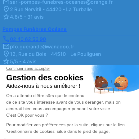
sarl-pompes-funebres-oceanes@orange.fr
2 Rue Nervitil - 44420 - La Turballe
4.8/5 - 31 avis
Pompes Funèbres Océane
02 40 62 56 90
pfo.guerande@wanadoo.fr
12, Rue du Bois - 44510 - Le Pouliguen
5/5 - 4 avis
PFO MONTOIR
02 28 54 97 39
pfo-saintnazaire44@orange.fr
5, Place François Blancho - 44600 - Saint-Nazaire
4.8/5 - 6 avis
PFO MONTOIR
02 28 55 00 96
pfo-montoir@orange.fr