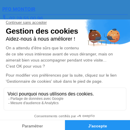
PFO MONTOIR
02 28 55 00 96
pfo-montoir@orange.fr
9 Rue Jules Verne – 44550 – Montoir-de-Bretagne
4.8/5 – 72 avis
Nos Services
Liens utiles
Organiser des obsèques2
Avis de décès
Monuments funéraires
Demande de rendez-vous
en agence
Services aux familles
Nos réseaux sociaux
Mentions légales
Politique de traitement des données personnelles
Politique d’utilisation des cookies
Gestionnaire de cookies
Zone d'intervention
02 40 42 92 42
Demande de devis
Réalisation et référencement par