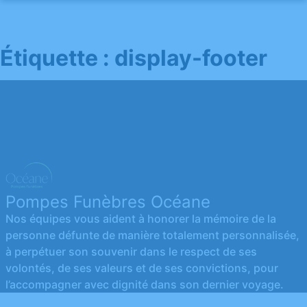
Aller
au
NOS SERVICES
contenu
Étiquette :
display-footer
MARBRERIE OCÉANE
ORGANISER DES OBSÈQUES
NOS AGENCES
PRÉVOIR SES OBSÈQUES
NOS CHAMBRES FUNERAIRES
GUÉRANDE
SERVICES AUX FAMILLES
ESPACES HOMMAGES
GUÉRANDE
HERBIGNAC
DÉVIS IMMÉDIAT
HERBIGNAC
LA TURBALLE
Pompes Funèbres Océane
LA TURBALLE
POULIGUEN
Nos équipes vous aident à honorer la mémoire de la
personne défunte de manière totalement personnalisée,
MONTOIR-DE-BRETAGNE
SAINT-NAZAIRE
à perpétuer son souvenir dans le respect de ses
volontés, de ses valeurs et de ses convictions, pour
MONTOIR-DE-BRETAGNE
l’accompagner avec dignité dans son dernier voyage.