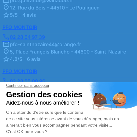
pfo.guerande@wanadoo.fr
12, Rue du Bois - 44510 - Le Pouliguen
5/5 - 4 avis
PFO MONTOIR
02 28 54 97 39
pfo-saintnazaire44@orange.fr
5, Place François Blancho - 44600 - Saint-Nazaire
4.8/5 - 6 avis
PFO MONTOIR
02 28 55 00 96
pfo-montoir@orange.fr
9 Rue Jules Verne - 44550 - Montoir-de-Bretagne
4.8/5 - 72 avis
Nos Services
Liens utiles
Organiser des obsèques2
Avis de décès
Monuments funéraires
Demande de rendez-vous
en agence
Services aux familles